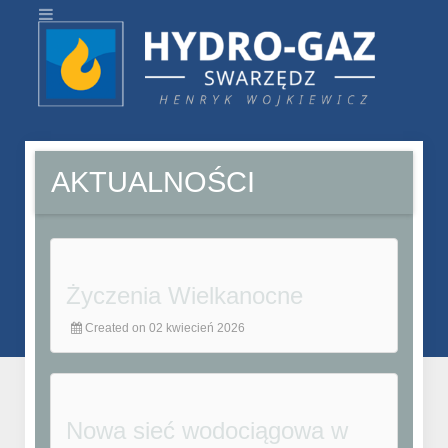
AKTUALNOŚCI
Życzenia Wielkanocne
Created on 02 kwiecień 2026
Nowa sieć wodociągowa w