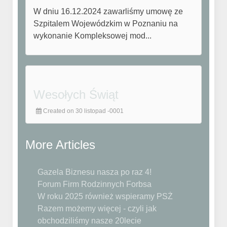
W dniu 16.12.2024 zawarliśmy umowę ze
Szpitalem Wojewódzkim w Poznaniu na
wykonanie Kompleksowej mod...
Wesołych Świąt
Created on 30 listopad -0001
More Articles
Gazela Biznesu nasza po raz 4!
Forum Firm Rodzinnych Forbsa
W roku 2025 również wspieramy PSŻ
Razem możemy więcej - czyli jak
obchodziliśmy nasze 20lecie