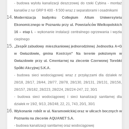
- budowa wylotu kanalizacji deszczowej do rzeki Cybina - montaż
kanałów z rur GRP fi 400 - fi 500 wraz z separatorami i osadnikami
Modernizacja budynku Collegium Altum Uniwersytetu
Ekonomicznego w Poznaniu przy ul. Powstańców Wielkopolskich
16 – etap I.
– wykonanie instalacji centralnego ogrzewania i węzła
cieplnego
„
Zespół zabudowy mieszkaniowej jednorodzinnej Jednostka A+G
w Gwiazdowie, gmina Kostrzyn” Na terenie położonym w
Gwiazdowie przy ul. Cmentarnej na zlecenie Czerwonej Torebki
Spółki Akcyjnej S.K.A.
- budowa sieci wodociągowej wraz z przyłączami dla działek nr
28/18, 28/17, 28/44, 28/77, 28/78, 28/130, 28/131, 28/131, 28/156,
28/157, 28/182, 28/223, 28/224, 28/224-247, 22, 30/1
- budowa sieci wodociągowej i sieci kanalizacji sanitarnej dla
działek nr 19/2, 9/13, 28/248, 22, 21, 743, 20/1, 30/1
Wykonanie robót w ul. Naramowickiej oraz w ulicach bocznych w
Poznaniu na zlecenie AQUANET S.A.
- budowa kanalizacji sanitarnej oraz wodociągowej