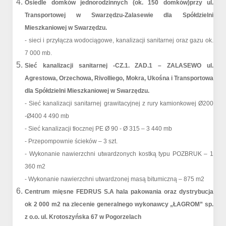
Osiedle domków jednorodzinnych (ok. 150 domków)przy ul.
Transportowej w Swarzędzu-Zalasewie dla Spółdzielni
Mieszkaniowej w Swarzędzu.
- sieci i przyłącza wodociągowe, kanalizacji sanitarnej oraz gazu ok.
7 000 mb.
Sieć kanalizacji sanitarnej -CZ.1. ZAD.1 – ZALASEWO ul.
Agrestowa, Orzechowa, Rivolliego, Mokra, Ukośna i Transportowa
dla Spółdzielni Mieszkaniowej w Swarzędzu.
- Sieć kanalizacji sanitarnej grawitacyjnej z rury kamionkowej Ø200
-Ø400 4 490 mb
- Sieć kanalizacji tłocznej PE Ø 90 - Ø 315 – 3 440 mb
- Przepompownie ścieków – 3 szt.
- Wykonanie nawierzchni utwardzonych kostką typu POZBRUK – 1
360 m2
- Wykonanie nawierzchni utwardzonej masą bitumiczną – 875 m2
Centrum mięsne FEDRUS S.A hala pakowania oraz dystrybucja
ok 2 000 m2 na zlecenie generalnego wykonawcy „ŁAGROM” sp.
z o.o. ul. Krotoszyńska 67 w Pogorzelach