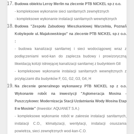
Budowa obiektu Leroy Merlin na zlecenie PTB NICKEL sp z o.o.
- kompleksowe wykonanie sieci sanitarnych zewnętrznych
- kompleksowe wykonanie instalacji sanitarnych wewnętrznych
Budowa "Zespołu Zabudowy Mieszkaniowej Warzelnia, Poznań
Kobylepole ul. Majakowskiego" na zlecenie PTB NICKEL sp z o.o.
:
- budowa kanalizacji sanitarnej i sieci wodociągowej wraz z
podłączeniami wod-kan do zaplecza budowy i prowizoryczną
likwidacją kolizji istniejącej kanalizacji sanitarnej z budynkiem GII
- kompleksowe wykonanie instalacji sanitarnych wewnętrznych z
przyłączami dla budynków F, G1, G2, G3, G4, H
Na zlecenie generalnego wykonawcy PTB NICKEL sp z o.o.
Wykonanie robót na inwestycji "Aglomeracja Mosina -
Puszczykowo: Modernizacja Stacji Uzdatniania Wody Mosina Etap
II w Mosinie"
(Inwestor: AQUANET S.A.)
- kompleksowe wykonanie robót w zakresie instalacji sanitarnych,
instalacji C.O., klimatyzacji, wentylacji, instalacji osuszania
powietrza, sieci zewnętrznych wod-kan-C.O.