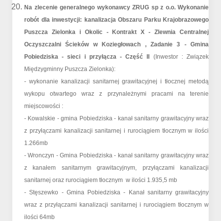
Na zlecenie generalnego wykonawcy ZRUG sp z o.o. Wykonanie
robót dla inwestycji: kanalizacja Obszaru Parku Krajobrazowego
Puszcza Zielonka i Okolic - Kontrakt X - Zlewnia Centralnej
Oczyszczalni Ścieków w Koziegłowach , Zadanie 3 - Gmina
Pobiedziska - sieci i przyłącza - Część II
(Inwestor : Związek
Międzygminny Puszcza Zielonka):
- wykonanie kanalizacji sanitarnej grawitacyjnej i tłocznej metodą
wykopu otwartego wraz z przynależnymi pracami na terenie
miejscowości :
- Kowalskie - gmina Pobiedziska - kanał sanitarny grawitacyjny wraz
z przyłączami kanalizacji sanitarnej i rurociągiem tłocznym w ilości
1.266mb
- Wronczyn - Gmina Pobiedziska - kanał sanitarny grawitacyjny wraz
z kanałem sanitarnym grawitacyjnym, przyłączami kanalizacji
sanitarnej oraz rurociągiem tłocznym w ilości 1.935,5 mb
- Stęszewko - Gmina Pobiedziska - Kanał sanitarny grawitacyjny
wraz z przyłączami kanalizacji sanitarnej i rurociągiem tłocznym w
ilości 64mb