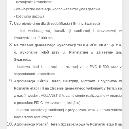
- uzbrojenie zewnętrzne
- wewnętrzne instalacje wodno-kanalizacyjne i gazowe
- kotłownia gazowa
Uzbrojenie dróg dla Urzędu Miasta i Gminy Swarzędz
- sieć wodociągowa, kanalizacji sanitarnej i deszczowej w
Swarzędzu ok. 7 000 mb
Na zlecenie generalnego wykonawcy "POL-DRÓG PIŁA" Sp. z o.
o. wykonanie robót przy ul. Planetarnej w Zalasewie gm.
Swarzędz:
- budowa sieci kanalizacji deszczowej z rur PVC fi 500 wraz z
separatorami i osadnikami
Aglomeracja Kórnik: teren Głuszyny, Piotrowa i Sypniewa w
Poznaniu etap I i II na zlecenie generalnego wykonawcy Terlan sp
z o.o.
(Inwestor : AQUANET S.A, zamówienie realizowane w oparciu
o procedurę FIDIC tzw. czerwonej książce)
- budowa kanalizacji sanitarnej z przyłączami wraz z odtworzeniem
nawierzchni asfaltowych
Aglomeracja Poznań: teren Szczepankowa w Poznaniu etap II na