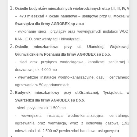
Osiedle budynków mieszkalnych wielorodzinnych etap I, II, III, IV, V
– 473 mieszkań + lokale handlowo – usługowe przy ul. Mokrej w
Swarzędzu dla firmy AGROBEX sp z o.o
- wykonanie sieci i przyłączy oraz wewnętrznych instalacji WOD.
KAN. ,C.O. oraz wentylacji i klimatyzacji.
Osiedle mieszkaniowe przy ul. Ułańskiej, Wojskowej,
Grunwaldzkiej w Poznaniu dla firmy AGROBEX sp z o.o.
- sieci oraz przyłącza wodociągowe, kanalizacji sanitarnej i
deszczowej ok. 4 000 mb
- wewnętrzne instalacje wodno-kanalizacyjne, gazu i centralnego
ogrzewania w 50 apartamentach.
Budynek mieszkaniowy przy ul.Granicznej, Tysiąclecia w
Swarzędzu dla firmy AGROBEX sp z o.o.
- sieci i przyłącza ok. 1 500 mb
- wewnętrzna instalacja wodno-kanalizacyjna, centralnego
ogrzewania oraz wentylacja, wraz z kotłownią gazową (192
mieszkania i ok. 2 500 m2 powierzchni handlowo-usługowych)