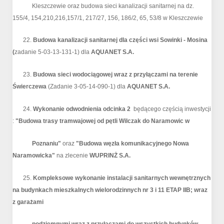
Kleszczewie oraz budowa sieci kanalizacji sanitarnej na dz.
155/4, 154,210,216,157/1, 217/27, 156, 186/2, 65, 53/8 w Kleszczewie
22.
Budowa kanalizacji sanitarnej dla części wsi Sowinki - Mosina
(
zadanie 5-03-13-131-1) dla
AQUANET S.A.
23.
Budowa sieci wodociągowej wraz z przyłączami na terenie
Świerczewa
(Zadanie 3-05-14-090-1) dla
AQUANET S.A.
24.
Wykonanie odwodnienia odcinka 2
będącego częścią inwestycji
:
"Budowa trasy tramwajowej od pętli Wilczak do Naramowic w
Poznaniu"
oraz
"Budowa węzła komunikacyjnego Nowa
Naramowicka"
na zlecenie
WUPRINŻ
S.A.
25.
Kompleksowe wykonanie instalacji sanitarnych wewnętrznych
na budynkach mieszkalnych wielorodzinnych nr 3 i 11 ETAP IIB; wraz
z garażami