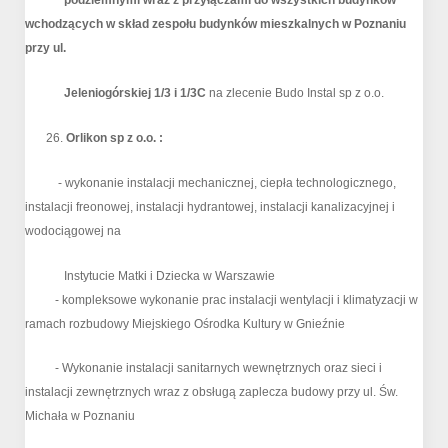
podziemnymi wraz z przyłączami do wszystkich budynków
wchodzących w skład zespołu budynków mieszkalnych w Poznaniu
przy ul.
Jeleniogórskiej 1/3 i 1/3C
na zlecenie Budo Instal sp z o.o.
26.
Orlikon
sp z o.o. :
- wykonanie instalacji mechanicznej, ciepła technologicznego,
instalacji freonowej, instalacji hydrantowej, instalacji kanalizacyjnej i
wodociągowej na
Instytucie Matki i Dziecka w Warszawie
- kompleksowe wykonanie prac instalacji wentylacji i klimatyzacji w
ramach rozbudowy Miejskiego Ośrodka Kultury w Gnieźnie
- Wykonanie instalacji sanitarnych wewnętrznych oraz sieci i
instalacji zewnętrznych wraz z obsługą zaplecza budowy przy ul. Św.
Michała w Poznaniu